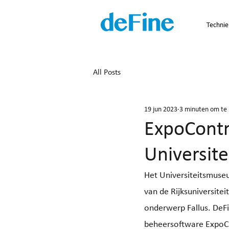
Technie
All Posts
19 jun 2023
3 minuten om te 
ExpoContr
Universit
Het Universiteitsmuseu
van de Rijksuniversitei
onderwerp Fallus. DeFi
beheersoftware ExpoCo