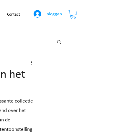
Inloggen
Contact
an het
sante collectie 
end over het 
an de 
entoonstelling 