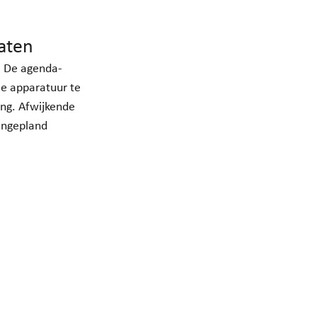
aten
. De agenda-
e apparatuur te 
ing. Afwijkende 
ingepland 