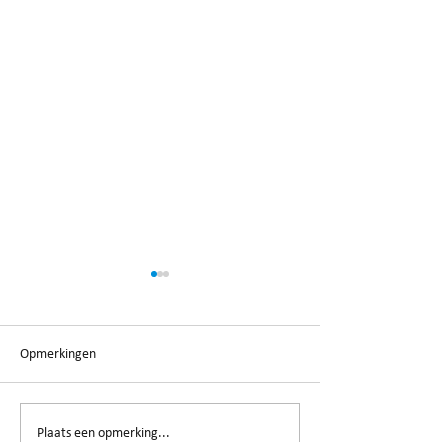
Opmerkingen
Musea en Expo's om deze
Samenwerking me
Plaats een opmerking...