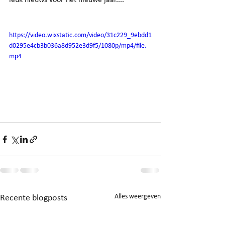
https://video.wixstatic.com/video/31c229_9ebdd1
d0295e4cb3b036a8d952e3d9f5/1080p/mp4/file.
mp4
Recente blogposts
Alles weergeven