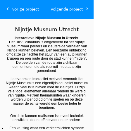
vorige project
volgende project
Nijntje Museum Utrecht
Interactieve Nijntje Museum in Utrecht
Het Dick Brunahuis is omgetoverd tot het Nijntje
Museum waar peuters en kleuters de verhalen van
Nijntje kunnen beleven. Een leerzame ontdekking
omdat ze zelf achter het stuur van een auto kunnen
kruipen en een route door de stad kunnen "rijden".
De beelden van de route zijn zichtbaar
op monitoren die als voorruit in de auto zijn
gemonteerd.
Leerzaam en interactief met veel vermaak Het
Nijntje Museum is een eigentijds educatief museum
waarin veel is te bleven voor de kleintjes. Er zijn
vele ‘doe’ elementen allemaal rondom de wereld
van Nijntje. Met tien themaruimten waar kinderen
worden uitgenodigd om te spelen en op deze
manier de echte wereld een beetje beter te
begrijpen.
Om dit te kunnen realiseren is er veel techniek
ontwikkeld door deFine voor onder andere:
Een kruising waar een verkeerslichten systeem