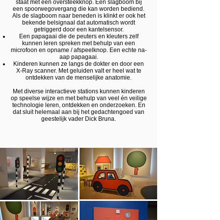
staat met een oversteekknop. Een slagboom bij
een spoorwegovergang die kan worden bediend.
Als de slagboom naar beneden is klinkt er ook het
bekende belsignaal dat automatisch wordt
getriggerd door een kantelsensor.
Een papagaai die de peuters en kleuters zelf
kunnen leren spreken met behulp van een
microfoon en opname / afspeelknop. Een echte na-
aap papagaai.
Kinderen kunnen ze langs de dokter en door een
X-Ray scanner. Met geluiden valt er heel wat te
ontdekken van de menselijke anatomie.
Met diverse interactieve stations kunnen kinderen
op speelse wijze en met behulp van veel én veilige
technologie leren, ontdekken en onderzoeken. En
dat sluit helemaal aan bij het gedachtengoed van
geestelijk vader Dick Bruna.