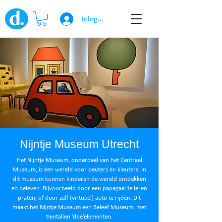
Inloggen
Nijntje Museum Utrecht
Het Nijntje Museum, onderdeel van het Centraal
Museum, is een wereld voor peuters en kleuters. In
dit museum kunnen kinderen de wereld ontdekken
en beleven. Bijvoorbeeld door een papagaai te leren
praten, of door zelf (virtueel) auto te rijden. Dit
maakt het Nijntje Museum een Beleef Museum, met
tientallen ‘doe’elementen.