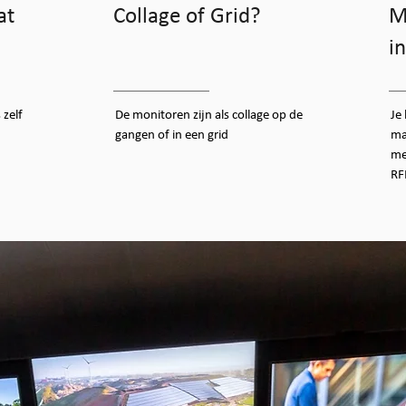
at
Collage of Grid?
M
in
 zelf
De monitoren zijn als collage op de
Je
gangen of in een grid
ma
me
RF