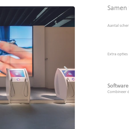
Samen t
Aantal sche
Extra opties
Software
Combine
er 