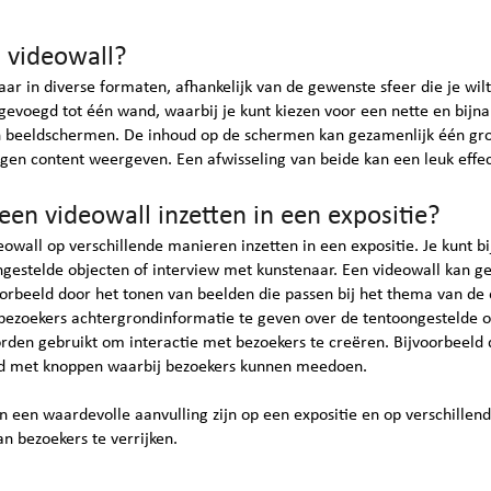
n videowall?
aar in diverse formaten, afhankelijk van de gewenste sfeer die je wi
oegd tot één wand, waarbij je kunt kiezen voor een nette en bijna n
n beeldschermen. De inhoud op de schermen kan gezamenlijk één gro
igen content weergeven. Een afwisseling van beide kan een leuk effe
en videowall inzetten in een expositie?
wall op verschillende manieren inzetten in een expositie. Je kunt b
ngestelde objecten of interview met kunstenaar. Een videowall kan g
oorbeeld door het tonen van beelden die passen bij het thema van de 
ezoekers achtergrondinformatie te geven over de tentoongestelde 
rden gebruikt om interactie met bezoekers te creëren. Bijvoorbeeld 
rd met knoppen waarbij bezoekers kunnen meedoen.
n een waardevolle aanvulling zijn op een expositie en op verschille
n bezoekers te verrijken.