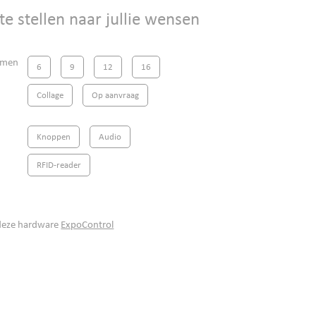
e stellen naar jullie wensen
rmen
6
9
12
16
Collage
Op aanvraag
Knoppen
Audio
RFID-reader
deze ha
rdware
ExpoControl