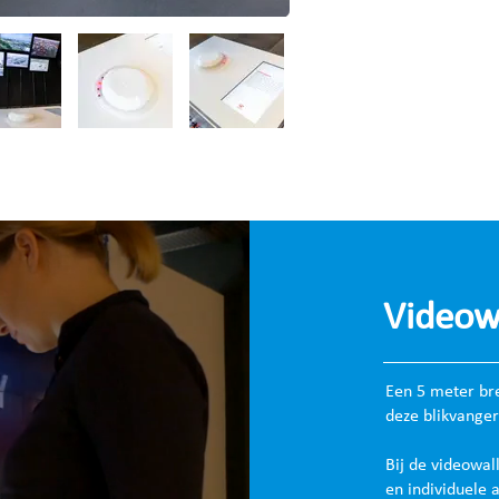
Videowa
Een 5 meter br
deze blikvanger
Bij de videowal
en individuele a