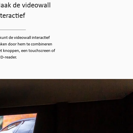
aak de videowall
teractief
 kunt de videowall interactief
ken door hem te combineren
t knoppen, een touchscreen of
ID-reader.