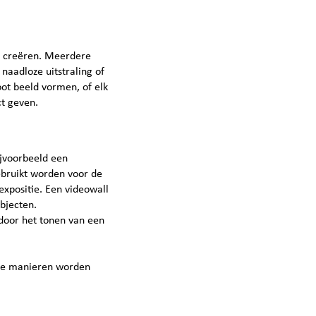
lt creëren. Meerdere
aadloze uitstraling of
ot beeld vormen, of elk
ct geven.
ijvoorbeeld een
ebruikt worden voor de
expositie. Een videowall
objecten.
door het tonen van een
nde manieren worden