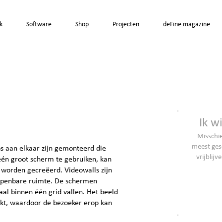
k
Software
Shop
Projecten
deFine magazine
Ik w
Misschie
meest gesc
os aan elkaar zijn gemonteerd die
vrijblijv
één groot scherm te gebruiken, kan
 worden gecreëerd. Videowalls zijn
openbare ruimte. De schermen
aal binnen één grid vallen. Het beeld
kt, waardoor de bezoeker erop kan